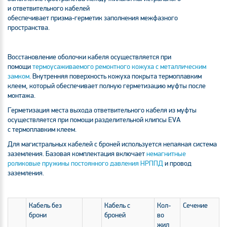
и ответвительного кабелей
обеспечивает
призма-герметик
заполнения межфазного
пространства.
Восстановление оболочки кабеля осуществляется при
помощи
термоусаживаемого ремонтного кожуха с металлическим
замком
. Внутренняя поверхность кожуха покрыта термоплавким
клеем, который обеспечивает полную герметизацию муфты после
монтажа.
Герметизация места выхода ответвительного кабеля из муфты
осуществляется при помощи разделительной клипсы EVA
с термоплавким клеем.
Для магистральных кабелей с броней используется непаяная система
заземления. Базовая комплектация включает
немагнитные
роликовые пружины постоянного давления НРППД
и провод
заземления.
Кабель без
Кабель с
Кол-
Сечение
брони
броней
во
жил