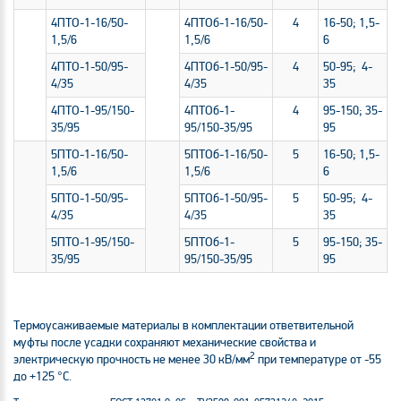
4ПТО-1-16/50-
4ПТОб-1-16/50-
4
16-50; 1,5-
1,5/6
1,5/6
6
4ПТО-1-50/95-
4ПТОб-1-50/95-
4
50-95; 4-
4/35
4/35
35
4ПТО-1-95/150-
4ПТОб-1-
4
95-150; 35-
35/95
95/150-35/95
95
5ПТО-1-16/50-
5ПТОб-1-16/50-
5
16-50; 1,5-
1,5/6
1,5/6
6
5ПТО-1-50/95-
5ПТОб-1-50/95-
5
50-95; 4-
4/35
4/35
35
5ПТО-1-95/150-
5ПТОб-1-
5
95-150; 35-
35/95
95/150-35/95
95
Термоусаживаемые материалы в комплектации ответвительной
муфты после усадки сохраняют механические свойства и
2
электрическую прочность не менее 30 кВ/мм
при температуре от -55
до +125 °C.