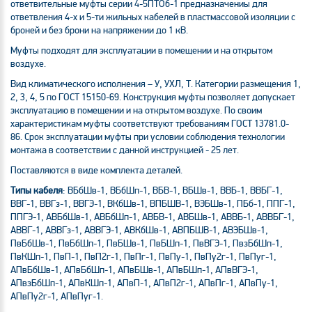
ответвительные муфты серии 4-5ПТОб-1 предназначениы для
ответвления 4-х и 5-ти жильных кабелей в пластмассовой изоляции с
броней и без брони на напряжении до 1 кВ.
Муфты подходят для эксплуатации в помещении и на открытом
воздухе.
Вид климатического исполнения – У, УХЛ, Т. Категории размещения 1,
2, 3, 4, 5 по ГОСТ 15150-69. Конструкция муфты позволяет допускает
эксплуатацию в помещении и на открытом воздухе. По своим
характеристикам муфты соответствуют требованиям ГОСТ 13781.0-
86. Срок эксплуатации муфты при условии соблюдения технологии
монтажа в соответствии с данной инструкцией - 25 лет.
Поставляются в виде комплекта деталей.
Типы кабеля
: ВБбШв-1, ВБбШп-1, ВБВ-1, ВБШв-1, ВВБ-1, ВВБГ-1,
ВВГ-1, ВВГз-1, ВВГЭ-1, ВКбШв-1, ВПБШВ-1, ВЭБШв-1, ПБб-1, ППГ-1,
ППГЭ-1, АВБбШв-1, АВБбШп-1, АВБВ-1, АВБШв-1, АВВБ-1, АВВБГ-1,
АВВГ-1, АВВГз-1, АВВГЭ-1, АВКбШв-1, АВПБШВ-1, АВЭБШв-1,
ПвБбШв-1, ПвБбШп-1, ПвБШв-1, ПвБШп-1, ПвВГЭ-1, ПвзБбШп-1,
ПвКШп-1, ПвП-1, ПвП2г-1, ПвПг-1, ПвПу-1, ПвПу2г-1, ПвПуг-1,
АПвБбШв-1, АПвБбШп-1, АПвБШв-1, АПвБШп-1, АПвВГЭ-1,
АПвзБбШп-1, АПвКШп-1, АПвП-1, АПвП2г-1, АПвПг-1, АПвПу-1,
АПвПу2г-1, АПвПуг-1.