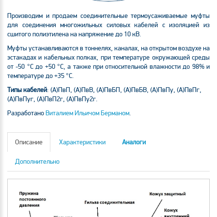
Производим и продаем соединительные термоусаживаемые муфты
для соединения многожильных силовых кабелей с изоляцией из
сшитого полиэтилена на напряжение до 10 кВ.
Муфты устанавливаются в тоннелях, каналах, на открытом воздухе на
эстакадах и кабельных полках, при температуре окружающей среды
от -50 °С до +50 °С, а также при относительной влажности до 98% и
температуре до +35 °С.
Типы кабелей
: (А)ПвП, (А)ПвВ, (А)ПвБП, (А)ПвБВ, (А)ПвПу, (А)ПвПг,
(А)ПвПуг, (А)ПвП2г, (А)ПвПу2г.
Разработано
Виталием Ильичом Берманом
.
Описание
Характеристики
Аналоги
Дополнительно