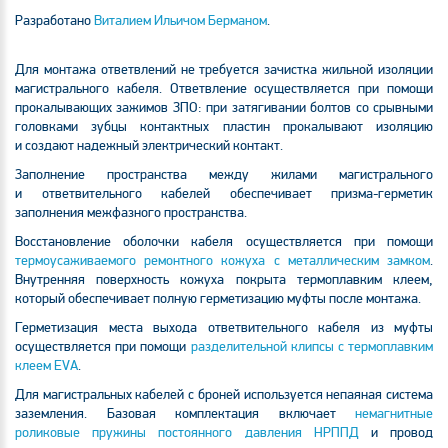
Разработано
Виталием Ильичом Берманом
.
Для монтажа ответвлений не требуется зачистка жильной изоляции
магистрального кабеля. Ответвление осуществляется при помощи
прокалывающих зажимов ЗПО: при затягивании болтов со срывными
головками зубцы контактных пластин прокалывают изоляцию
и создают надежный электрический контакт.
Заполнение пространства между жилами магистрального
и ответвительного кабелей обеспечивает
призма-герметик
заполнения межфазного пространства.
Восстановление оболочки кабеля осуществляется при помощи
термоусаживаемого ремонтного кожуха с металлическим замком
.
Внутренняя поверхность кожуха покрыта термоплавким клеем,
который обеспечивает полную герметизацию муфты после монтажа.
Герметизация места выхода ответвительного кабеля из муфты
осуществляется при помощи
разделительной клипсы с термоплавким
клеем EVA
.
Для магистральных кабелей с броней используется непаяная система
заземления. Базовая комплектация включает
немагнитные
роликовые пружины постоянного давления НРППД
и провод