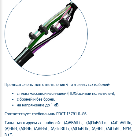
Предназначены для ответвления 4- и
5-жильных
кабелей:
с пластмассовой изоляцией (ПВХ/сшитый полиэтилен),
с броней и без брони,
на напряжение до 1 кВ.
Соответствует требованиям
ГОСТ 13781.0–86
Типы монтируемых кабелей: (А)ВБбШв, (А)ПвБбШв, (А)ПвБбШп,
(А)ВБВ, (А)ВВБ, (А)ВВБГ, (А)ПвКШв, (А)ПвКШп, (А)ВВГ, (А)ПвВГ, NYM,
NYY.