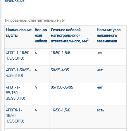
заземления.
Типоразмеры ответвительных муфт
Наименование
Кол-во
Сечение кабелей,
Наличие узла
муфты
жил
магистрального-
непаянного
2
кабеля
ответвительного, мм
заземления
4П0Т-1-16/50-
4
16/50-1,5/6
нет
1,5/6(ЗПО)
4П0Т-1-50/95-
4
50/95-4/35
нет
4/35(ЗПО)
4П0Т-1-
4
95/150-35/95
нет
95/150-
35/95(ЗПО)
4П0Тб-1-
4
16/50-1,5/6
есть
16/50-
1,5/6(ЗПО)