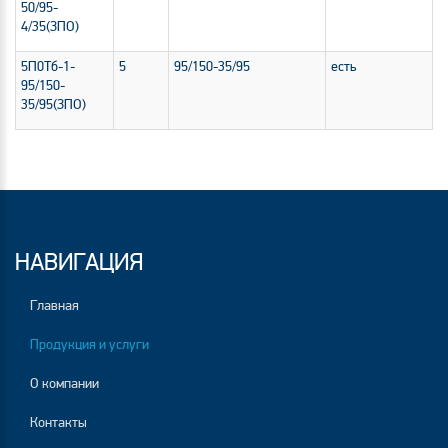
50/95-
4/35(ЗПО)
5П0Тб-1-
5
95/150-35/95
есть
95/150-
35/95(ЗПО)
НАВИГАЦИЯ
Главная
Продукция и услуги
О компании
Контакты